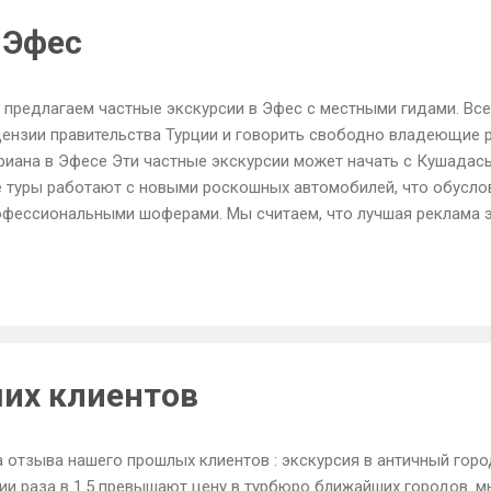
 предлагаем частные экскурсии в Эфес с местными гидами. Вс
цензии правительства Турции и говорить свободно владеющие 
иана в Эфесе Эти частные экскурсии может начать с Кушадасы
е туры работают с новыми роскошных автомобилей, что обусло
офессиональными шоферами. Мы считаем, что лучшая реклама э
, кто будет рекомендовать нас своей семьей и друзьями, и во
лугами снова в будущем. Для вашего удобства и удовольствия 
скошных седанов, фургонов и микроавтобусов, в сопровождении
торые стремятся сделать Ваш опыт в Эфесе запоминающимся. Н
шу поездку в Эфес незабываемым! Для получения дополнитель
тных Эфес Экскурсии, пожалуйста, свяжитесь с нами .
их клиентов
а отзыва нашего прошлых клиентов : экскурсия в античный гор
сии раза в 1.5 превышают цену в турбюро ближайших городов. 