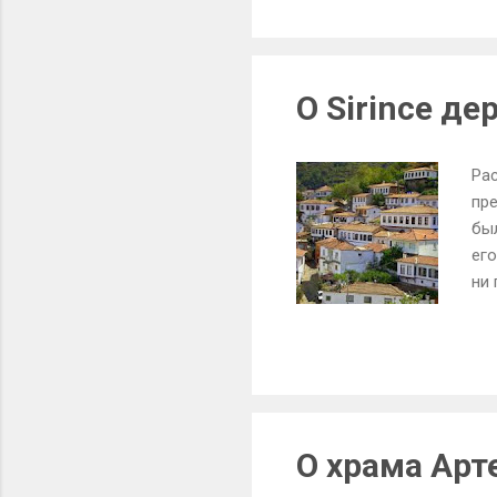
за
ест
них
Раб
О Sirince де
Рас
пр
был
его
ни 
пон
Сег
де
гр
мес
сла
О храма Ар