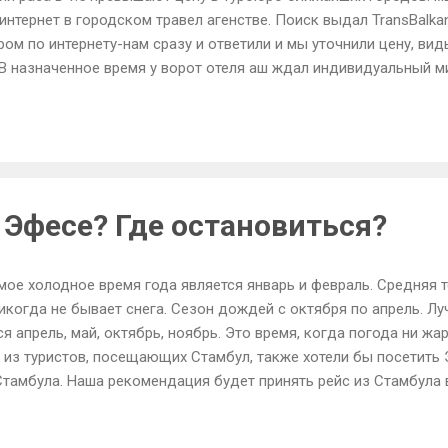
нтернет в городском травел агенстве. Поиск выдал TransBalkan T
м по интернету-нам сразу и ответили и мы уточнили цену, виды
. В назначенное время у ворот отеля аш ждал индивидуальный м
енный кондиционером с великолепным русскоговорящим гидом.
оге гид постоянно рассказывал нам историю этих мест. Побро
 Марии, мы поехали в античный город Эфес-очень понравилась
н. На обратном пути-мы посмотрели храм артемиды и гид спрос
й миниатюр. Музейчик порази...
в Эфесе? Где остановиться?
ое холодное время года является январь и февраль. Средняя т
 никогда не бывает снега. Сезон дождей с октября по апрель. 
 апрель, май, октябрь, ноябрь. Это время, когда погода ни жарк
 из туристов, посещающих Стамбул, также хотели бы посетить
 Стамбула. Наша рекомендация будет принять рейс из Стамбула 
дится в 45 минутах езды от аэропорта Измира. В прошлом году
ачала бесплатный трансфер для своих пассажиров из аэропорта