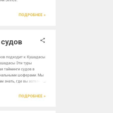
и Sirince.
ПОДРОБНЕЕ »
 судов
ров подходит к Кушадасы
Кушадасы Эти туры
я тайминги судов в
иональными шоферами. Мы
м знать, где вы хотели
 Эфес туры, которые мы
ПОДРОБНЕЕ »