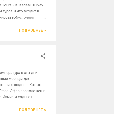
ours - Kusadasi, Turkey .
 туров и что входит в
икроавтобус, очень
 Мы поехали в Эфес и в
див и оставив записку с
ПОДРОБНЕЕ »
 экскурсия. Гид был
ил нас -не хотим ли мы
емпература в эти дни
Лучшие месяцы для
о ни холодно .. Как это
 Эфес. Эфес расположен в
в Измир и езды от
, называется частной
 в город Сельчук.
ПОДРОБНЕЕ »