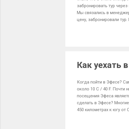
забронировать тур через и
Мы связались в менеджеро
цену, забронировали тур
комфортабельный, оснащ
домик Девы Марии.По дор
желаниями у домика Девы
очень хорошо подготовле
заехать в маленький музе
Как уехать 
Когда пойти в Эфесе? Сам
около 10 C / 40 F. Почти
посещения Эфеса является
сделать в Эфесе? Многие
450 километрах к югу от
Измира в Ефес. Эфес нахо
авиакомпании Atlas Jet н