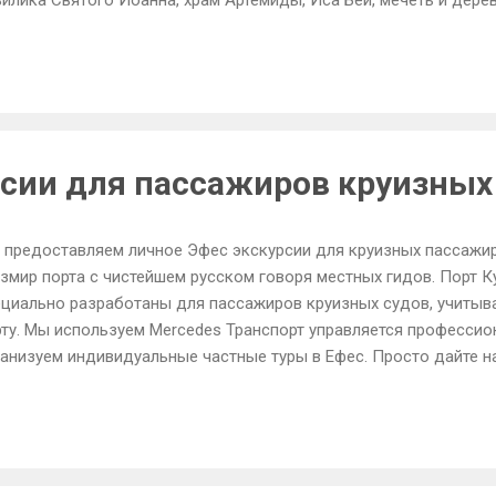
илика Святого Иоанна, храм Артемиды, Иса Бей, мечеть и деревн
сии для пассажиров круизных
 предоставляем личное Эфес экскурсии для круизных пассажи
змир порта с чистейшем русском говоря местных гидов. Порт 
ециально разработаны для пассажиров круизных судов, учитыва
рту. Мы используем Mercedes Транспорт управляется професс
анизуем индивидуальные частные туры в Ефес. Просто дайте на
 видеть! Для получения дополнительной информации о частной
длагаем, пожалуйста, не стесняйтесь обращаться к нам .