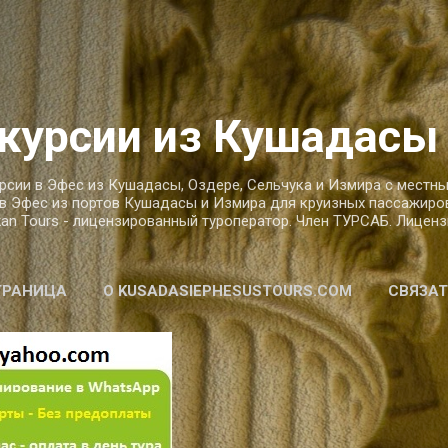
К основному контенту
курсии из Кушадасы
рсии в Эфес из Кушадасы, Оздере, Сельчука и Измира с местн
в Эфес из портов Кушадасы и Измира для круизных пассажиров
kan Tours - лицензированный туроператор. Член ТУРСАБ. Лицензи
ТРАНИЦА
О KUSADASIEPHESUSTOURS.COM
СВЯЗАТ
АСТНЫЕ ЭКСКУРСИИ В ЭФЕС
ПОДРОБНЕЕ…
О ЭФЕ