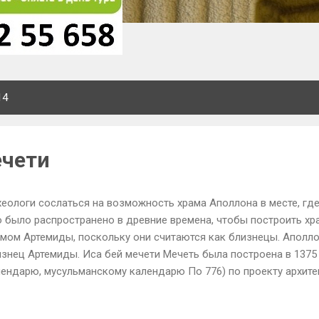
14
ечети
еологи сослаться на возможность храма Аполлона в месте, где
о было распространено в древние времена, чтобы построить хр
мом Артемиды, поскольку они считаются как близнецы. Аполло
знец Артемиды. Иса бей мечети Мечеть была построена в 1375
лендарю, мусульманскому календарю По 776) по проекту архите
рядоченных по Иса бей. Он имеет 2 части и двор и молитвенну
троена с материалами, взятыми из древних греко-римских пост