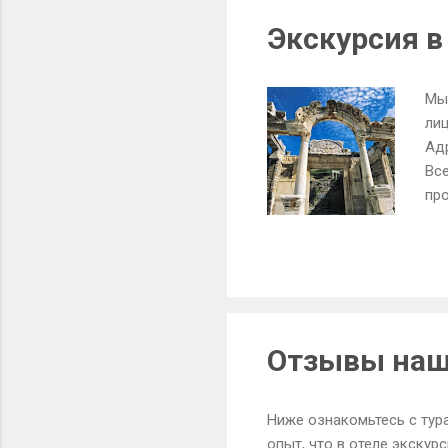
Мы
ли
Адр
Вс
пр
тот
ус
ро
ко
ва
час
Отзывы наш
Ниже ознакомьтесь с тур
опыт, что в отеле экскур