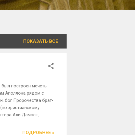
ПОКАЗАТЬ ВСЕ
 был построен мечеть.
ам Аполлона рядом с
н, бог Пророчества брат-
 (по христианскому
ктора Али Дамаск,
ю комнату. Мечеть была
роек. Он имеет 3
ПОДРОБНЕЕ »