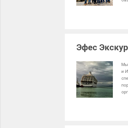
баз
Эфес Экскур
Мы
и И
сп
по
орг
бы
пре