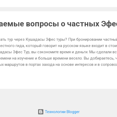
аемые вопросы о частных Эфе
ать тур через Кушадасы Эфес туры? При бронировании частный 
местного гида, который говорит на русском языке входит в сто
адасы Эфес Тур, вы сэкономите время и деньги. Мы сделали вс
ремени на изучение и больше времени весело. Вы добираетесь, 
ых маршрутов в портах захода на основе интересов и в сопров
мы с гаванью, истории и культуры. 2. Что Туры включают? Тур
ветствии с маршрутом, и частный экскурсовод, который свободн
ш гид делать замечания о местонахождении и культуры области
м средстве. 3. Как я должен чаевые нашим гида / водителя? П
льным. Наша рекомендация 3 евро на человека...
Технологии Blogger