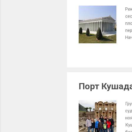
Рек
сес
пло
пер
Нач
ст
зем
по
юв
тра
Ге
Порт Кушад
раз
Вел
Гр
суд
но
Куш