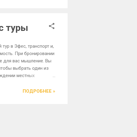
с туры
тур в Эфес, транспорт и,
имость. При бронировании
е для вас мышление. Вы
чтобы выбрать один из
ождении местных
ы включают в себя
о говорит на русском
ПОДРОБНЕЕ »
. Драйвер будет
родление чаевые гиду и