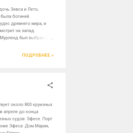
дочь Зевса и Лето,
а была богиней
удес древнего мира, и
мотрит на запад.
. Мурленд был выбран для
ив будущих
имечательностью,
ПОДРОБНЕЕ »
 Артемиды в виде
жаемым местом убежища,
рылись там, как с
миды в Эфесе был
to. В ту ночь, Александр
вует около 800 круизных
в апреле до конца
зных судов: Эфесе. Порт
роме Эфеса: Дом Марии,