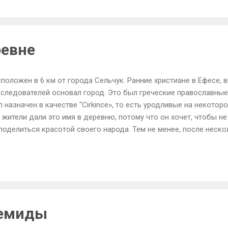
писей.Западный фасад сделан из мраморных блоков в целле Арт
ь восьмиугольная чаша для религиозных purifictions. У него бы
 был разрушен землетрясением. Сегодня это старейший действ
отает с 14-го века был восстановлен в 1950.
ревне
положен в 6 км от города Сельчук. Ранние христиане в Ефесе,
еследователей основал город. Это был греческие православные
 назначен в качестве "Cirkince», то есть уродливые на некотор
 жители дали это имя в деревню, потому что он хочет, чтобы н
поделиться красотой своего народа. Тем не менее, после неско
яли, что деревня не была уродливой и назвал его "Sirince", ко
одня город является идеальным синтез турок-греческой культур
ревне После турецкой войны за независимость в 1924 году, л
еческий и турецкий произошло В селе Шириндже "вы будете им
тную жизнь и купить местные сувениры и небольшие сувениры.
вится плодово-ягодных вин.
темиды