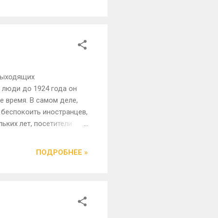
емиды. В центре двора,
ло два минарета. Один из
ующий мечеть в Турции.
 выходящих
 люди до 1924 года он
ое время. В самом деле,
е беспокоить иностранцев,
льких лет, посетители
торый является красивым.
ы 1920-х годов. Sirince
ПОДРОБНЕЕ »
юди обмениваются между
еть возможность увидеть
 Кроме того, город