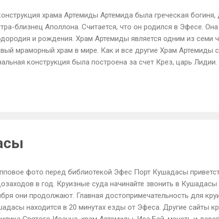
онструкция храма Артемиды Артемида была греческая богиня, 
тра-близнец Аполлона. Считается, что он родился в Эфесе. Он
дородия и рождения. Храм Артемиды является одним из семи ч
вый мраморный храм в мире. Как и все другие Храм Артемиды с
альная конструкция была построена за счет Крез, царь Лидии
роительной площадке в качестве меры предосторожности прот
летрясений. Храм стал pilgrame сайт и туристической достопр
сещали купцы, короли и путешественников. Многие отдали дань
елирных изделий и различных продуктов. Храм был очень ува
диция, которая была связана в мифе с амазонками, которые ук
раклом и Диониса. Остатки храма Артемиды сегодня Храм Арте
асы
рушен на 21 июля 356 г. до н.э. в акте поджог совершили Eróstra
икий, родился. Александ...
упповое фото перед библиотекой Эфес Порт Кушадасы приветст
озаходов в год. Круизные суда начинайте звонить в Кушадасы 
ября они продолжают. Главная достопримечательность для круи
адасы находится в 20 минутах езды от Эфеса. Другие сайты к