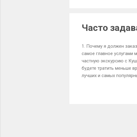
Часто задав
1. Почему я должен заказ
самое главное услугами 
частную экскурсию с Куш
будете тратить меньше в
лучших и самых популярн
экспертов, которые знако
транспортировку, в соот
языке. В то время как ва
оставаться в транспортно
водителю строго обязате