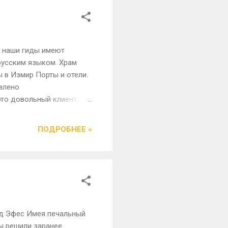
е наши гиды имеют
русским языком. Храм
 в Измир Порты и отели.
влено
то довольный клиент,
спользоваться нашими
мы предлагаем
ПОДРОБНЕЕ »
 опытных гидов тура,
аша цель, чтобы сделать
ной информации о наших
од Эфес Имея печальный
мы решили заранее