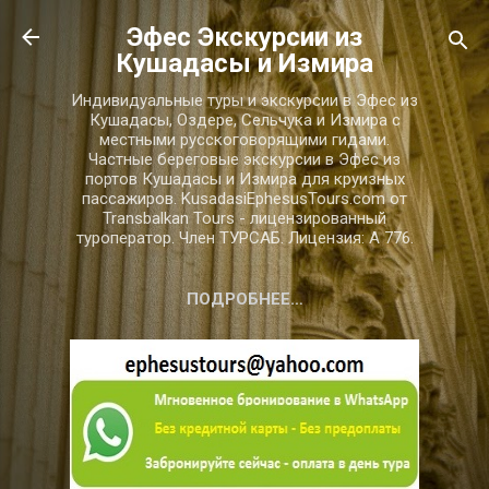
К основному контенту
Эфес Экскурсии из
Кушадасы и Измира
Индивидуальные туры и экскурсии в Эфес из
Кушадасы, Оздере, Сельчука и Измира с
местными русскоговорящими гидами.
Частные береговые экскурсии в Эфес из
портов Кушадасы и Измира для круизных
пассажиров. KusadasiEphesusTours.com от
Transbalkan Tours - лицензированный
туроператор. Член ТУРСАБ. Лицензия: A 776.
ПОДРОБНЕЕ…