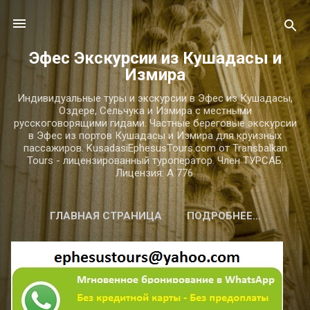
К основному контенту
Эфес Экскурсии из Кушадасы и
Измира
Индивидуальные туры и экскурсии в Эфес из Кушадасы,
Оздере, Сельчука и Измира с местными
русскоговорящими гидами. Частные береговые экскурсии
в Эфес из портов Кушадасы и Измира для круизных
пассажиров. KusadasiEphesusTours.com от Transbalkan
Tours - лицензированный туроператор. Член ТУРСАБ.
Лицензия: A 776.
ГЛАВНАЯ СТРАНИЦА
ПОДРОБНЕЕ…