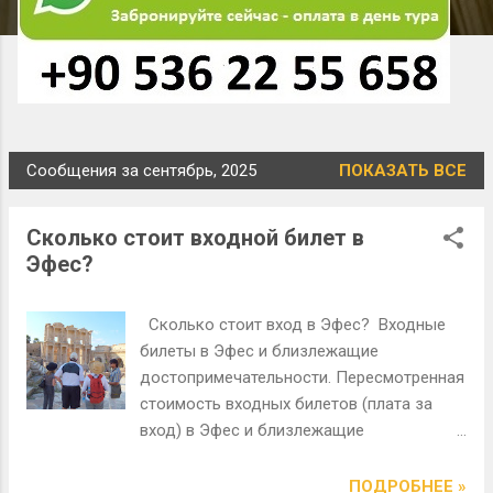
Сообщения за сентябрь, 2025
ПОКАЗАТЬ ВСЕ
С
о
Сколько стоит входной билет в
о
Эфес?
б
щ
Сколько стоит вход в Эфес? ​ Входные
е
билеты в Эфес и близлежащие
н
достопримечательности. Пересмотренная
и
стоимость входных билетов (плата за
я
вход) в Эфес и близлежащие
достопримечательности выглядит
следующим образом: Эфес + Музей
ПОДРОБНЕЕ »